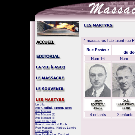
4 massacrés habitaient rue Pas
Rue Pasteur
du do
Num 16
Num -
Le bilan
Rue Galliéni, Pasteur, Roux
Rue Marceau
4 enfants
2 enfants
Rue Marceau (2)
Rue Marceau (3)
Rue de la gare
Rue du maréchal Foch
Rue Masséna, Kléber, Lemire
Rue Mangin
Rue Faidherbe, Courbet