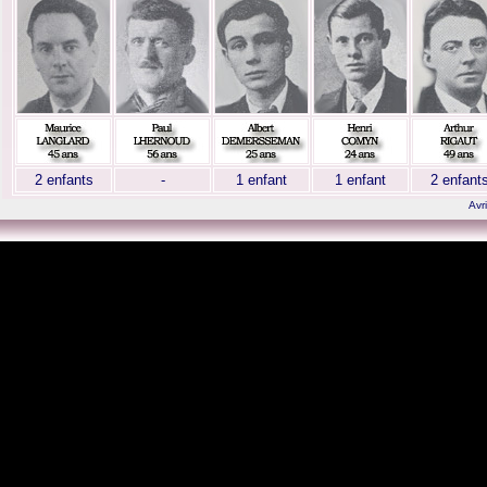
2 enfants
-
1 enfant
1 enfant
2 enfant
Avri