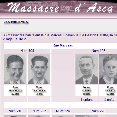
33 massacrés habitaient la rue Marceau, devenue rue Gaston Baratte, la ru
village...suite 2
Rue Marceau
Num 194
Num 198
-
-
1 enfant
1 enfant
-
Num 210
Num 222
Num 224
Num 226