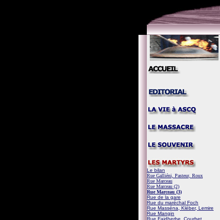
Le bilan
Rue Galliéni, Pasteur, Roux
Rue Marceau
Rue Marceau (2)
Rue Marceau (3)
Rue de la gare
Rue du maréchal Foch
Rue Masséna, Kléber, Lemire
Rue Mangin
Rue Faidherbe, Courbet