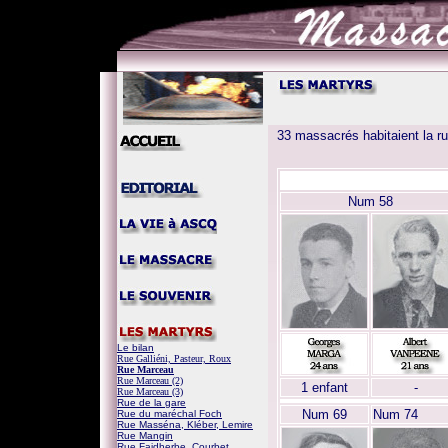
33 massacrés habitaient la ru
Num 58
Le bilan
Rue Galliéni, Pasteur, Roux
Rue Marceau
Rue Marceau (2)
1 enfant
-
Rue Marceau (3)
Rue de la gare
Num 69
Num 74
Rue du maréchal Foch
Rue Masséna, Kléber, Lemire
Rue Mangin
Rue Faidherbe, Courbet