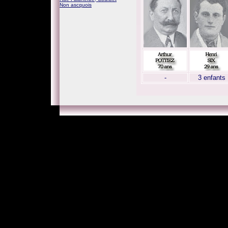
Non ascquois
-
3 enfants