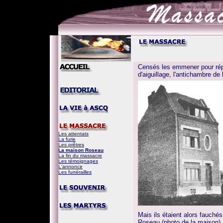
Censés les emmener pour répa
d'aiguillage, l'antichambre de 
Les attentats
La furie
Les prêtres
La maison Roseau
La fin du massacre
Les témoignages
L'annonce
Les funérailles
Mais ils étaient alors fauch
Roseau (photo de la maison),