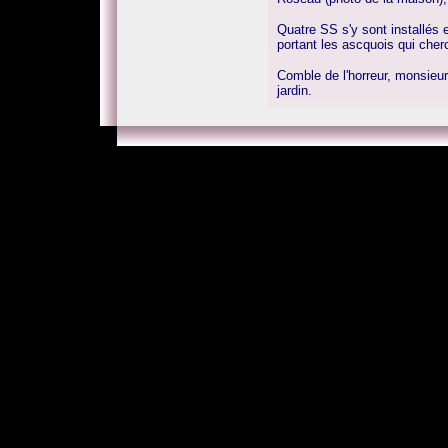
Quatre SS s'y sont installés e
portant les ascquois qui cherch
Comble de l'horreur, monsie
jardin.