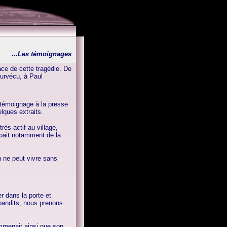
...
Les témoignages
ce de cette tragédie. De
survécu, à Paul
témoignage à la presse
lques extraits.
très actif au village,
upait notamment de la
n ne peut vivre sans
.
r dans la porte et
 bandits, nous prenons
emmenait ainsi que son