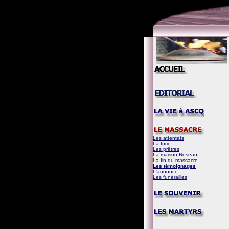
Les attentats
La furie
Les prêtres
La maison Roseau
La fin du massacre
Les témoignages
L'annonce
Les funérailles