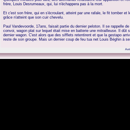
frère, Louis Desrumeaux, qui, lui n'échappera pas à la mort.
Et c'est son frère, qui en s'écroulant, atteint par une rafale, le fit tomber e
grâce n'atteint que son cuir chevelu.
Paul Vandevoorde, 17ans, faisait partie du dernier peloton. Il se rappelle de
convoi, wagon plat sur lequel était mise en batterie une mitrailleuse. Il dût 
dernier wagon. C'est alors que des sifflets retentirent et que la gestapo arri
reste de son groupe. Mais un dernier coup de feu tua net Louis Béghin à se
Avri