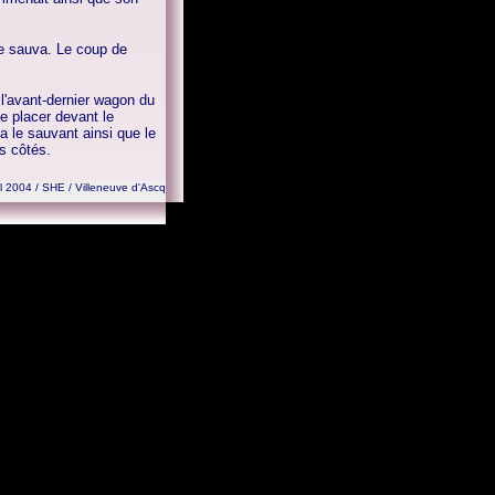
t le sauva. Le coup de
 l'avant-dernier wagon du
se placer devant le
va le sauvant ainsi que le
s côtés.
l 2004 / SHE / Villeneuve d'Ascq