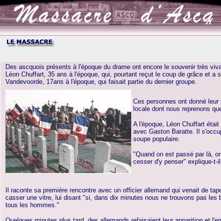
Des ascquois présents à l'époque du drame ont encore le souvenir très viva
Léon Chuffart, 35 ans à l'époque, qui, pourtant reçut le coup de grâce et a 
Vandevoorde, 17ans à l'époque, qui faisait partie du dernier groupe.
Ces personnes ont donné leur 
locale dont nous reprenons que
A l'époque, Léon Chuffart était 
avec Gaston Baratte. Il s'occ
soupe populaire.
"Quand on est passé par là, o
cesser d'y penser" explique-t-il
Il raconte sa première rencontre avec un officier allemand qui venait de tape
casser une vitre, lui disant "si, dans dix minutes nous ne trouvons pas les
tous les hommes."
Quelques minutes plus tard, des allemands refaisaient leur apparition et l'