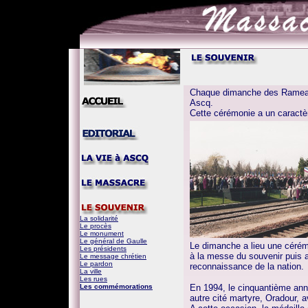
Chaque dimanche des Rameaux
Ascq.
Cette cérémonie a un caractèr
La solidarité
Le procès
Le monument
Le général de Gaulle
Le dimanche a lieu une cérémo
Les présidents
à la messe du souvenir puis 
Le message chrétien
Le pardon
reconnaissance de la nation.
La ville
Les rues
Les commémorations
En 1994, le cinquantième ann
autre cité martyre, Oradour, a